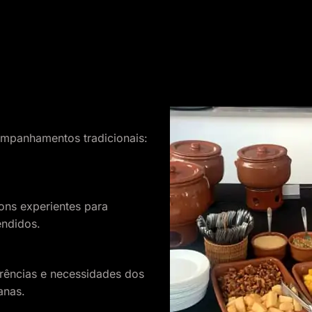
ompanhamentos tradicionais:
ns experientes para
endidos.
ências e necessidades dos
anas.