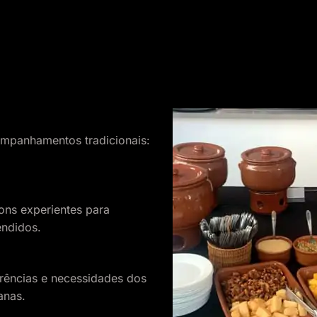
ompanhamentos tradicionais:
ns experientes para
endidos.
ências e necessidades dos
anas.