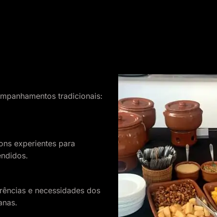
ompanhamentos tradicionais:
ns experientes para
endidos.
ências e necessidades dos
anas.