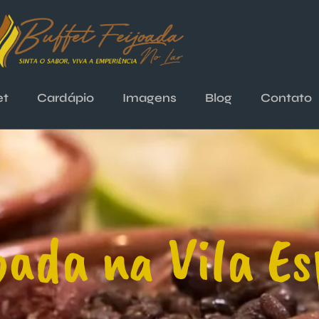
et
Cardápio
Imagens
Blog
Contato
oada na Vila E