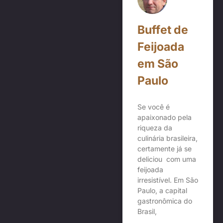
Buffet de
Feijoada
em São
Paulo
Se você é
apaixonado pela
riqueza da
culinária brasileira,
certamente já se
deliciou com uma
feijoada
irresistível. Em São
Paulo, a capital
gastronômica do
Brasil,