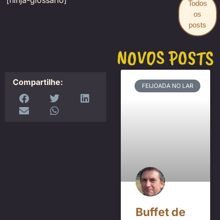
[ninja-glossario]
Todos
os
posts
NOVOS POSTS
Compartilhe:
FEIJOADA NO LAR
Buffet de