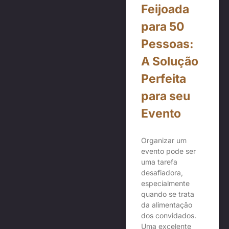
Feijoada
para 50
Pessoas:
A Solução
Perfeita
para seu
Evento
Organizar um
evento pode ser
uma tarefa
desafiadora,
especialmente
quando se trata
da alimentação
dos convidados.
Uma excelente